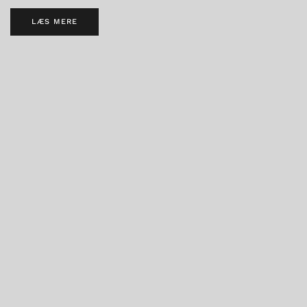
LÆS MERE
S MERE