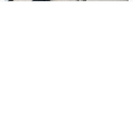
Få sikret bygningen af en låsesmed
I Danmark er vi plaget af flere tyverier end vores
nabolande. Grundene til det er, at mange boligselskaber
ikke bruger tid og penge på sikkerhedsløsninger. En
låsesmed kan sørge for at sikkerheden i jeres bygninger
er i top hele året rundt.