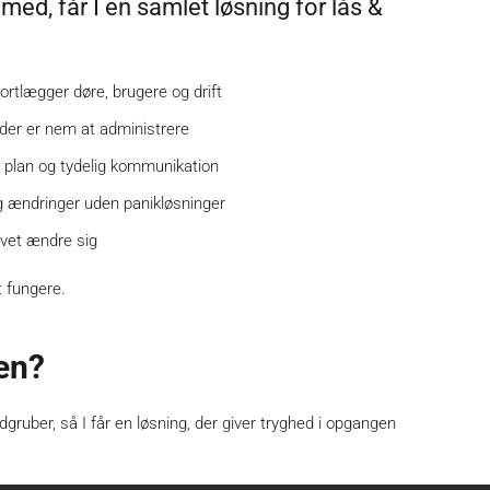
d, får I en samlet løsning for lås &
tlægger døre, brugere og drift
der er nem at administrere
d plan og tydelig kommunikation
og ændringer uden panikløsninger
ovet ændre sig
t fungere.
gen?
dgruber, så I får en løsning, der giver tryghed i opgangen