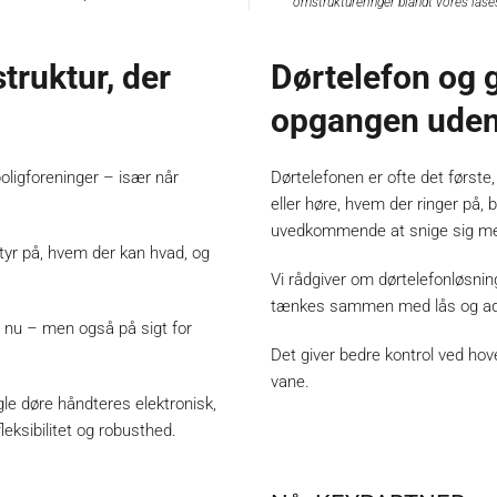
omstruktureringer blandt vores lås
truktur, der
Dørtelefon og 
opgangen uden 
oligforeninger – især når
Dørtelefonen er ofte det første
eller høre, hvem der ringer på, b
uvedkommende at snige sig me
styr på, hvem der kan hvad, og
Vi rådgiver om dørtelefonløsni
tænkes sammen med lås og a
g nu – men også på sigt for
Det giver bedre kontrol ved hov
vane.
le døre håndteres elektronisk,
eksibilitet og robusthed.