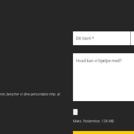
ren, benytter vi dine persondata mhp. at
Maks. filstørrelse: 128 MB.