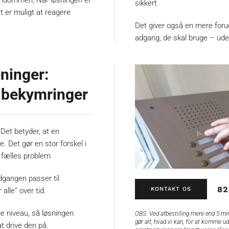
jendommen, Når løsningen er
sikkert
et er muligt at reagere
Det giver også en mere foruds
adgang, de skal bruge – ud
eninger:
e bekymringer
Det betyder, at en
. Det gør en stor forskel i
et fælles problem
adgangen passer til
82
KONTAKT OS
alle” over tid.
ge niveau, så løsningen
OBS:
Ved afbestilling mere end 5 min
gør alt, hvad vi kan, for at komme ud
t drive den på.