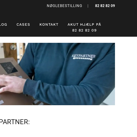
NØGLEBESTILLING
|
82 82 82 09
LOG
CASES
KONTAKT
AKUT HJÆLP PÅ
82 82 82 09
YPARTNER: