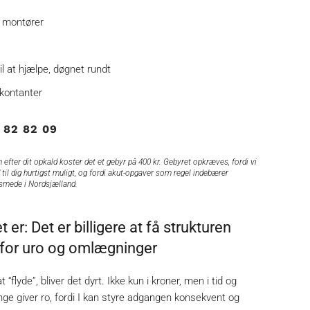
e montører
til at hjælpe, døgnet rundt
kontanter
 82 82 09
 efter dit opkald koster det et gebyr på 400 kr. Gebyret opkræves, fordi vi
 til dig hurtigst muligt, og fordi akut-opgaver som regel indebærer
esmede i Nordsjælland.
t er: Det er billigere at få strukturen
e for uro og omlægninger
flyde”, bliver det dyrt. Ikke kun i kroner, men i tid og
inge giver ro, fordi I kan styre adgangen konsekvent og