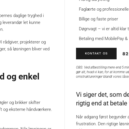
Faglærte og professionell
ernes daglige tryghed i
Billige og faste priser
g leverandør let kunne
Døgnvagt – vi er altid klar 
n.
Betaling med MobilePay & 
 rådgiver, projekterer og
er, så løsningen bliver ved
82
KONTAKT OS
OBS:
Ved afbestilling mere end 5 min
gør alt, hvad vi kan, for at komme ud
ed og enkel
omstruktureringer blandt vores lås
Vi siger det, som de
rigtig end at betal
er og brikker skifter
ift og eksterne håndværkere.
Når adgang først begynder at “
frustration. Den rigtige løsn