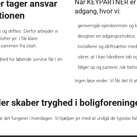
er tager ansvar
Når KEYPARTNER er me
adgang, hvor vi:
ationen
gennemgår ejendommen og kor
 og driftes. Derfor arbejder vi
desginer en adgangsstruktur, 
ter jer. I får klare
r sammen fra start.
installerer og idriftsætter me
sikrer, at I kan håndtere tab 
ed for løbende service får I én
følger op og justerer, når beh
Ingen løse ender. Vi får det til a
der skaber tryghed i boligforenin
at det fungerer i hverdagen. Vi hjælper jer med at undgå de typiske fal