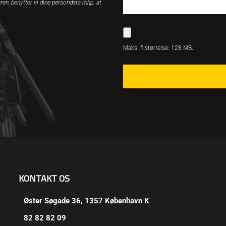
ren, benytter vi dine persondata mhp. at
Maks. filstørrelse: 128 MB.
KONTAKT OS
Øster Søgade 36, 1357 København K
82 82 82 09