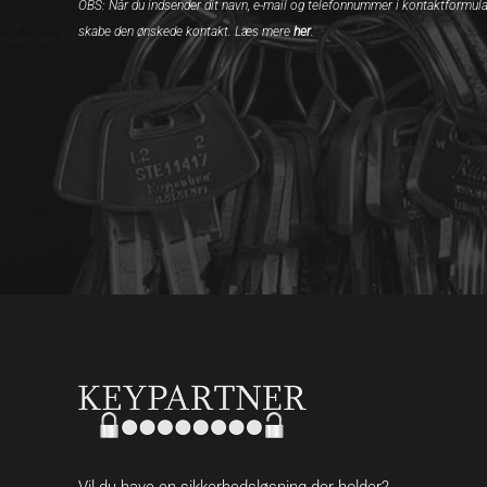
OBS: Når du indsender dit navn, e-mail og telefonnummer i kontaktformula
skabe den ønskede kontakt. Læs mere
her
.