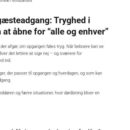
esmede i Nordsjælland.
gæsteadgang: Tryghed i
at åbne for “alle og enhver”
, der afgør, om opgangen føles tryg. Når beboere kan se
liver det lettere at sige nej – og sværere for
d ind.
nger, der passer til opgangen og hverdagen, og som kan
dgang.
eddøren og færre situationer, hvor døråbning bliver en