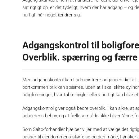
Adgang skal være nem at håndtere for dem, der driver e
sat rigtigt op, er det tydeligt, hvem der har adgang – og d
hurtigt, når noget ændrer sig.
Adgangskontrol til boligfor
Overblik. spærring og færr
Med adgangskontrol kan I administrere adgangen digitalt. 
bortkommen brik kan spærres, uden at I skal skifte cylindre
boligforeninger, hvor tabte nøgler ellers hurtigt kan blive 
Adgangskontrol giver også bedre overblik. I kan sikre, at 
beboerens behov, og at fællesområder ikke bliver “åbne for 
Som Salto-forhandler hjælper vi jer med at vælge det rigti
passer til ejendommens størrelse og den måde, I ønsker a