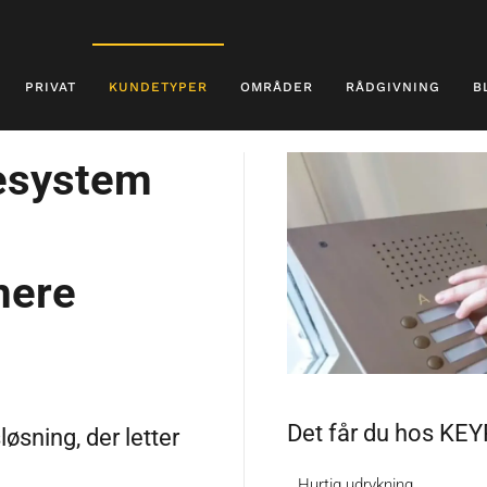
PRIVAT
KUNDETYPER
OMRÅDER
RÅDGIVNING
B
sesystem
mere
Det får du hos KE
øsning, der letter
Hurtig udrykning