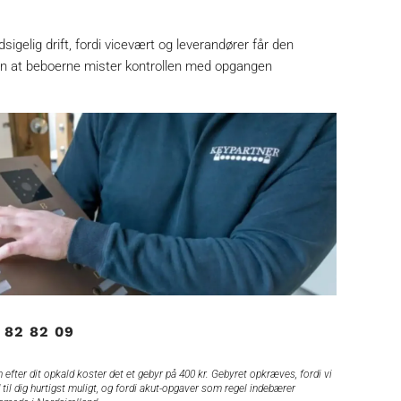
igelig drift, fordi vicevært og leverandører får den
en at beboerne mister kontrollen med opgangen
 82 82 09
 efter dit opkald koster det et gebyr på 400 kr. Gebyret opkræves, fordi vi
 til dig hurtigst muligt, og fordi akut-opgaver som regel indebærer