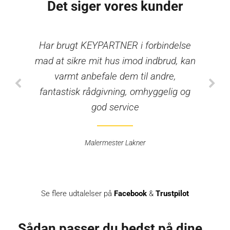
Det siger vores kunder
Har brugt KEYPARTNER i forbindelse
Har brugt KEYPARTNER i forbindelse
mad at sikre mit hus imod indbrud, kan
mad at sikre mit hus imod indbrud, kan
varmt anbefale dem til andre,
varmt anbefale dem til andre,
fantastisk rådgivning, omhyggelig og
fantastisk rådgivning, omhyggelig og
god service
god service
Malermester Lakner
Peter Dalbro Lakner
Se flere udtalelser på
Facebook
&
Trustpilot
Sådan passer du bedst på dine