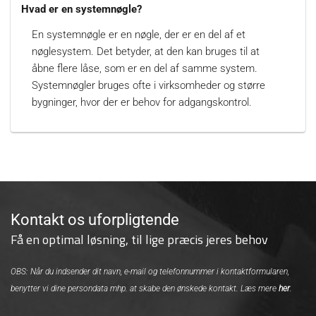
Hvad er en systemnøgle?
En systemnøgle er en nøgle, der er en del af et
nøglesystem. Det betyder, at den kan bruges til at
åbne flere låse, som er en del af samme system.
Systemnøgler bruges ofte i virksomheder og større
bygninger, hvor der er behov for adgangskontrol.
Kontakt os uforpligtende
Få en optimal løsning, til lige præcis jeres behov
OBS: Når du indsender dit navn, e-mail og telefonnummer i kontaktformularen,
benytter vi dine persondata mhp. at skabe den ønskede kontakt. Læs mere
her
.