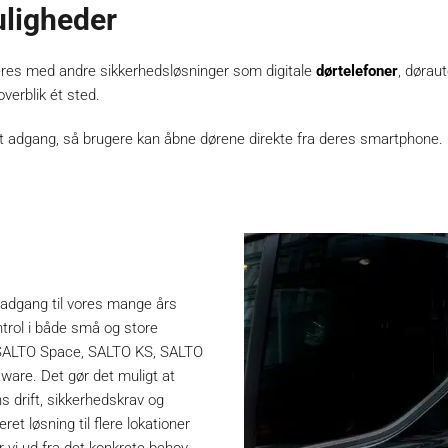
uligheder
reres med andre sikkerhedsløsninger som digitale
dørtelefoner
, dørau
overblik ét sted.
dgang, så brugere kan åbne dørene direkte fra deres smartphone. D
adgang til vores mange års
ntrol i både små og store
 SALTO Space, SALTO KS, SALTO
are. Det gør det muligt at
 drift, sikkerhedskrav og
t løsning til flere lokationer