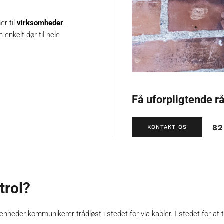
er til
virksomheder
,
 enkelt dør til hele
Få uforpligtende r
82
KONTAKT OS
trol?
lenheder kommunikerer trådløst i stedet for via kabler. I stedet for 