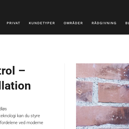
PRIVAT
KUNDETYPER
OMRÅDER
RÅDGIVNING
B
rol –
lation
dløs
teknologi kan du styre
e fordelene ved moderne