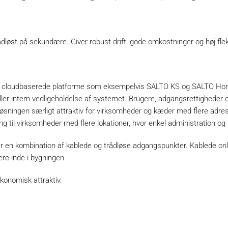
dløst på sekundære. Giver robust drift, gode omkostninger og høj fleks
a cloudbaserede platforme som eksempelvis SALTO KS og SALTO Home
 eller intern vedligeholdelse af systemet. Brugere, adgangsrettigheder
øsningen særligt attraktiv for virksomheder og kæder med flere adre
 til virksomheder med flere lokationer, hvor enkel administration og 
r en kombination af kablede og trådløse adgangspunkter. Kablede on
re inde i bygningen.
økonomisk attraktiv.