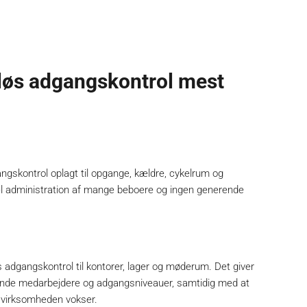
dløs adgangskontrol mest
gangskontrol oplagt til opgange, kældre, cykelrum og
kel administration af mange beboere og ingen generende
 adgangskontrol til kontorer, lager og møderum. Det giver
kiftende medarbejdere og adgangsniveauer, samtidig med at
s virksomheden vokser.