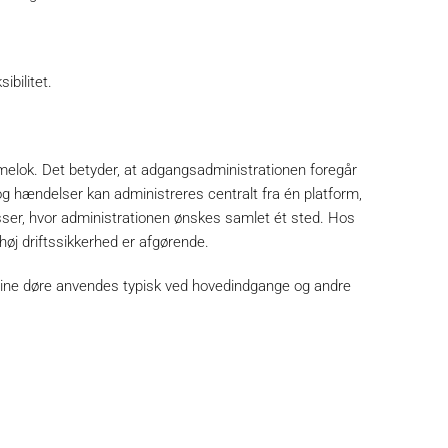
ibilitet.
lok. Det betyder, at adgangsadministrationen foregår
 og hændelser kan administreres centralt fra én platform,
sser, hvor administrationen ønskes samlet ét sted. Hos
høj driftssikkerhed er afgørende.
line døre anvendes typisk ved hovedindgange og andre