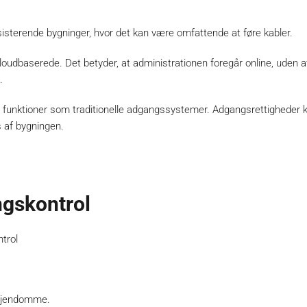
eksisterende bygninger, hvor det kan være omfattende at føre kabler.
dbaserede. Det betyder, at administrationen foregår online, uden a
.
funktioner som traditionelle adgangssystemer. Adgangsrettigheder ka
s af bygningen.
ngskontrol
trol
 ejendomme.